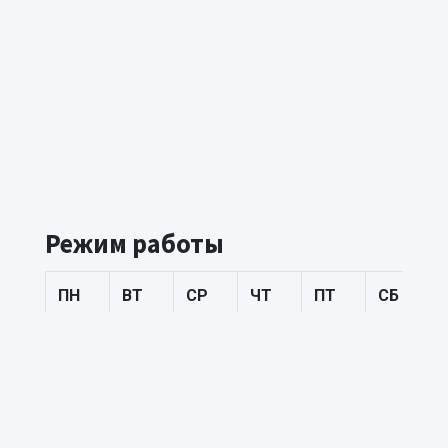
Режим работы
ПН
ВТ
СР
ЧТ
ПТ
СБ
09:00
09:00
09:00
09:00
09:00
Выходно
–
–
–
–
–
17:30
17:30
17:30
17:30
17:30
В государственные праздники России и