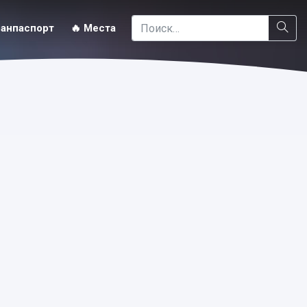
ранпаспорт
🔥 Места