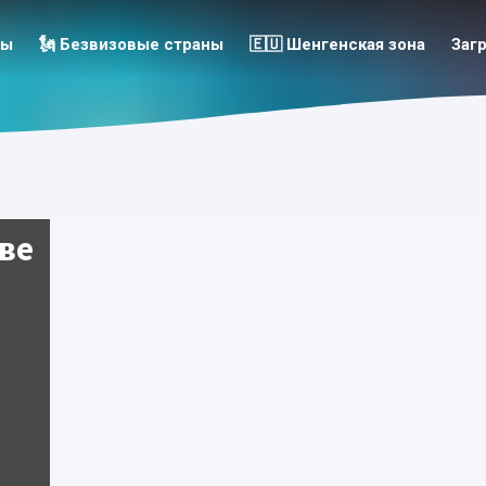
зы
🗽 Безвизовые страны
🇪🇺 Шенгенская зона
Заг
ве