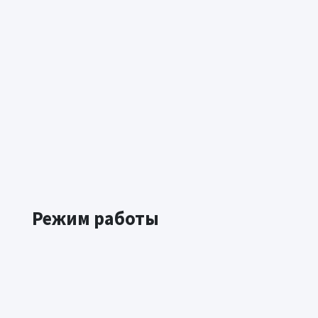
Режим работы
ПН
ВТ
СР
ЧТ
ПТ
СБ
08:30
08:30
08:30
08:30
08:30
Выходно
–
–
–
–
–