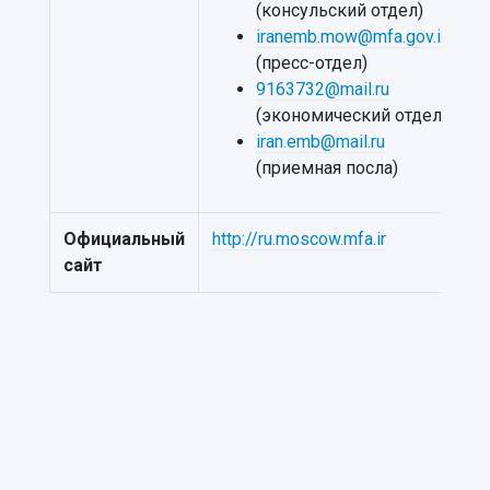
(консульский отдел)
iranemb.mow@mfa.gov.ir
(пресс-отдел)
9163732@mail.ru
(экономический отдел)
iran.emb@mail.ru
(приемная посла)
Официальный
http://ru.moscow.mfa.ir
сайт