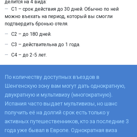
делится на 4 вида:
C1 – срок действия до 30 дней. Обычно по ней
можно въехать на период, который вы смогли
подтвердить бронью отеля.
C2 – до 180 дней.
C3 – действительна до 1 года.
C4 – до 2-5 лет.
По количеству доступных въездов в
Шенгенскую зону вам могут дать однократную,
двукратную и мультивизу (многократную).
Испания часто выдает мультивизы, но шанс
получить её на долгий срок есть только у
активных путешественников, кто за последние 3
года уже бывал в Европе. Однократная виза