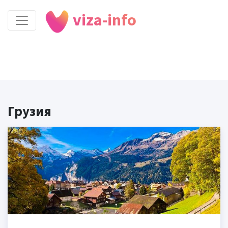
viza-info
Грузия