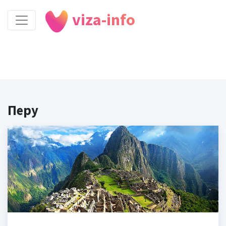
viza-info
Перу