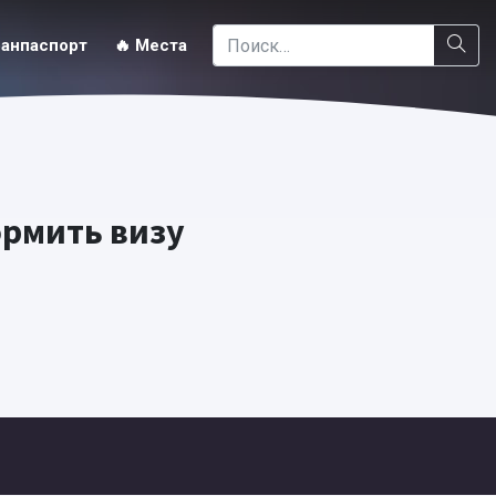
ранпаспорт
🔥 Места
ормить визу