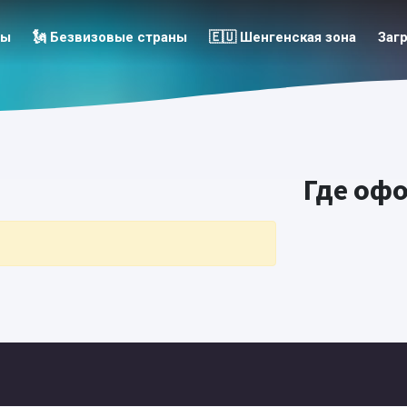
зы
🗽 Безвизовые страны
🇪🇺 Шенгенская зона
Заг
Где оф