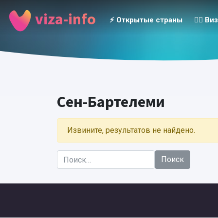
viza-info
⚡️ Открытые страны
👮‍♂️ Ви
Сен-Бартелеми
Извините, результатов не найдено.
Найти: