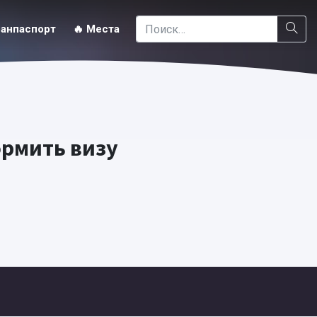
ранпаспорт
🔥 Места
ормить визу