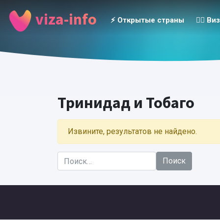
viza-info
⚡️ Открытые страны
👮‍♂️ Ви
Тринидад и Тобаго
Извините, результатов не найдено.
Найти: