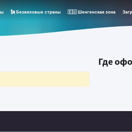
зы
🗽 Безвизовые страны
🇪🇺 Шенгенская зона
Заг
Где оф