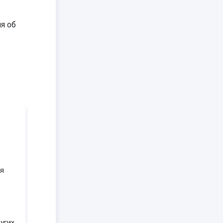
я об
ля
угих