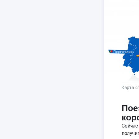
Карта с
Пое
кор
Сейчас
получи