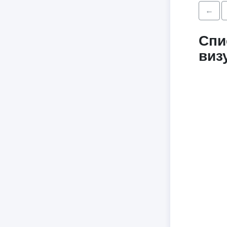
←
Спи
виз