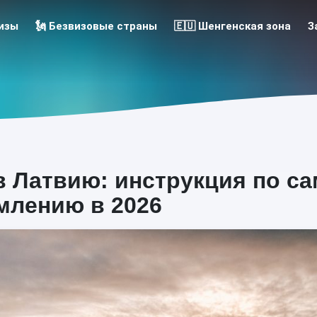
 Визы
🗽 Безвизовые страны
🇪🇺 Шенгенская зона
З
в Латвию: инструкция по с
лению в 2026