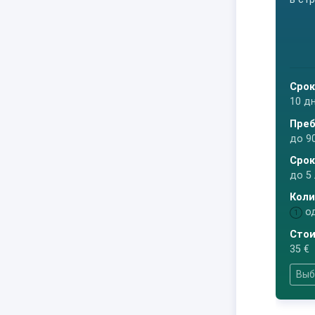
Срок
10 д
Преб
до 9
Срок
до 5
Коли
о
1
Стои
35 €
Выб