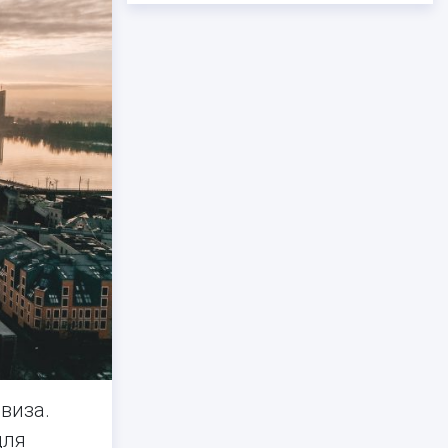
виза.
для