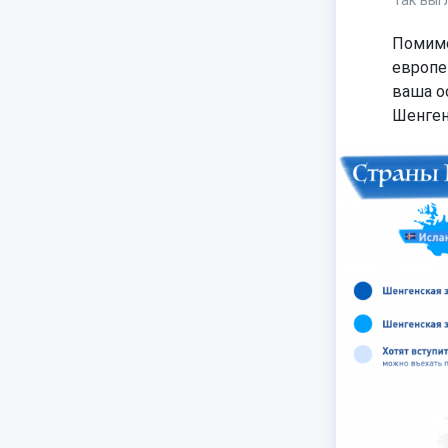
Так выг
Помимо
европе
ваша о
Шенген