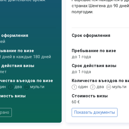
странах Шенгена до 90 дней
полугодии.
 оформления
Срок оформления
ней
ывание по визе
Пребывание по визе
0 дней в каждые 180 дней
до 1 года
 действия визы
Срок действия визы
 лет
до 1 года
чество въездов по визе
Количество въездов по в
дин
два
мульти
один
два
мульти
2
1
2
мость визы
Стоимость визы
60 €
рано
Показать документы