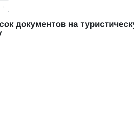
→
сок документов
на туристичес
у