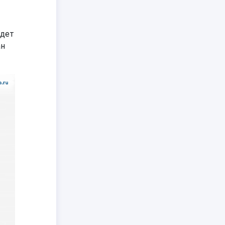
удет
ан