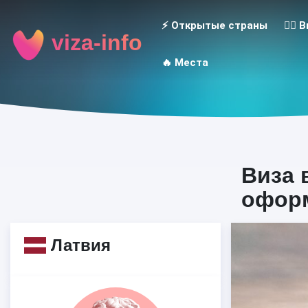
⚡️ Открытые страны
👮‍♂️
viza-info
🔥 Места
Виза 
оформ
Латвия