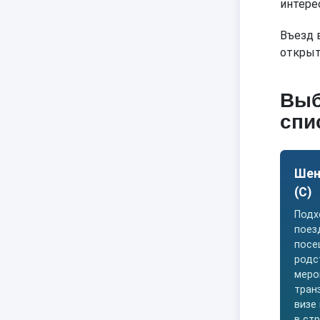
интере
Въезд 
открыт
Выб
спи
Шен
(C)
Подх
поез
посе
родс
меро
тран
визе
в ст