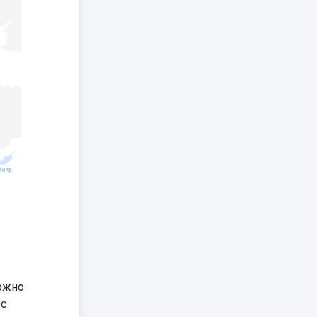
можно
 с