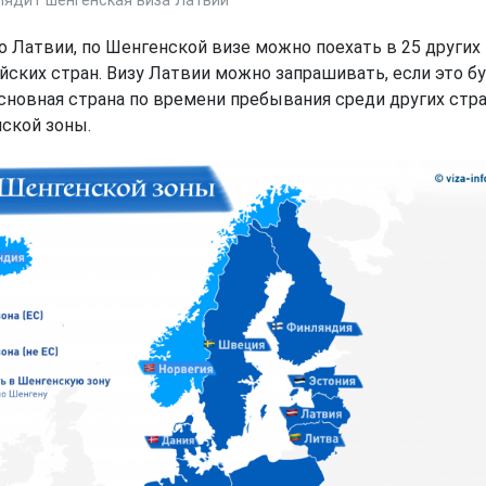
лядит шенгенская виза Латвии
 Латвии, по Шенгенской визе можно поехать в 25 других
йских стран. Визу Латвии можно запрашивать, если это б
сновная страна по времени пребывания среди других стр
ской зоны.