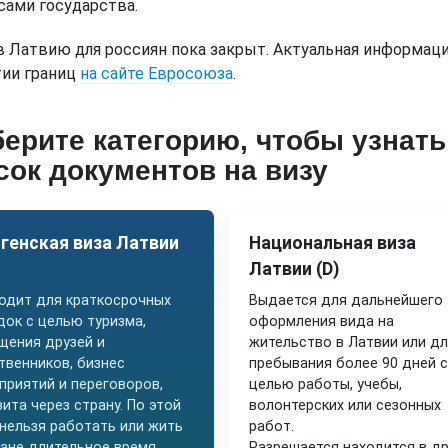
сами государства.
в Латвию для россиян пока закрыт. Актуальная информаци
ии границ
на сайте Евросоюза
.
ерите категорию, чтобы узнать
сок документов на визу
генская виза Латвии
Национальная виза
Латвии (D)
одит для краткосрочных
Выдается для дальнейшего
док с целью туризма,
оформления вида на
щения друзей и
жительство в Латвии или д
твенников, бизнес
пребывания более 90 дней с
приятий и переговоров,
целью работы, учебы,
зита через страну. По этой
волонтерских или сезонных
 нельзя работать или жить
работ.
ране длительное время.
Разрешается находится в др