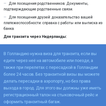
Для посещения родственников: Документы,
подтверждающие родственные связи.
Для посещения друзей: доказательство вашей
платежеспособности: справка с работы или выписка из
банка.
Для транзита через Нидерланды:
В Голландию нужна виза для транзита, если вы
едите через неё на автомобиле или поезде, а
также при перелетах с пересадкой в Голландии
более 24 часов. Без транзитной визы вы можете
делать пересадки в аэропорту, но без права
выхода в город. Для этого вы должны уже иметь
регистрационный талон на стыковочный рейс и
оформить транзитный багаж.