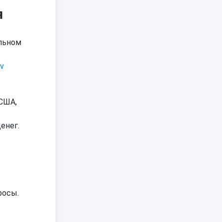
я
альном
ov
 США,
енег.
росы.