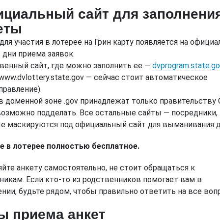
циальный сайт для заполнени
еты
для участия в лотерее на Грин карту появляется на офици
 дни приема заявок.
венный сайт, где можно заполнить ее —
dvprogram.state.g
www.dvlottery.state.gov — сейчас стоит автоматическое
правление).
в доменной зоне .gov принадлежат только правительству
возможно подделать. Все остальные сайты — посредники,
е маскируются под официальный сайт для выманивания д
е в лотерее полностью бесплатное.
яйте анкету самостоятельно, не стоит обращаться к
никам. Если кто-то из родственников помогает вам в
ении, будьте рядом, чтобы правильно ответить на все воп
ы приема анкет