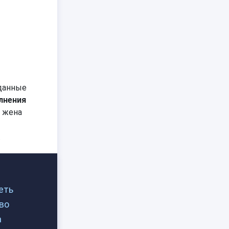
 данные
лнения
, жена
.
еть
во
а