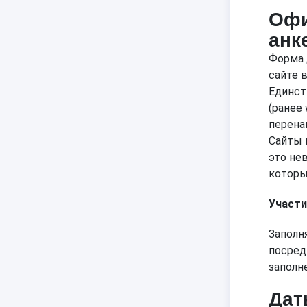
Офи
анк
Форма 
сайте в
Единст
(ранее 
перена
Сайты 
это не
которы
Участи
Заполн
посред
заполн
Дат