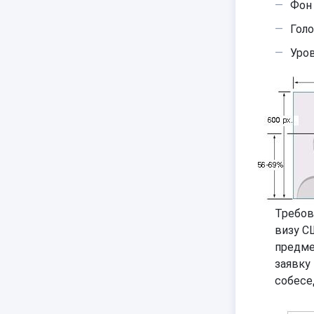
Фон
Голо
Уров
Требов
визу С
предме
заявку
собесе