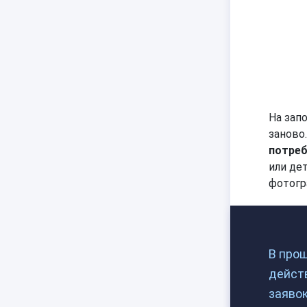
На зап
заново
потреб
или де
фотогр
В прош
дейст
заявок