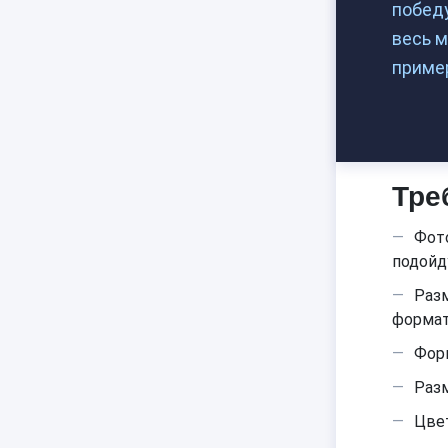
победу
весь м
приме
Тре
Фото
подойд
Разм
формат
Форм
Разм
Цве