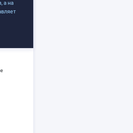
, а на
авляет
не