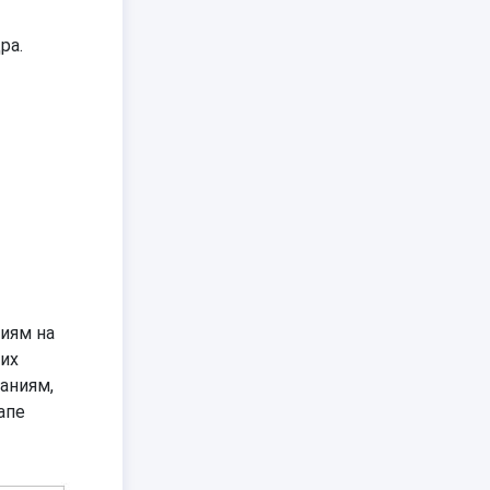
ра.
иям на
них
аниям,
апе