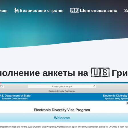
 Визы
🗽 Безвизовые страны
🇪🇺 Шенгенская зона
З
полнение анкеты на 🇺🇸 Гри