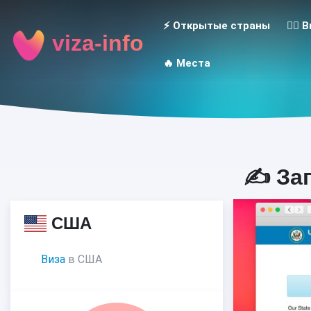
⚡️ Открытые страны
👮‍♂️
viza-info
🔥 Места
✍️ За
США
Виза
в США