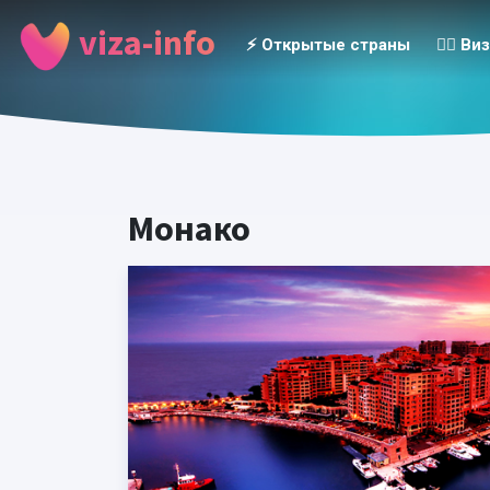
viza-info
⚡️ Открытые страны
👮‍♂️ Ви
Монако