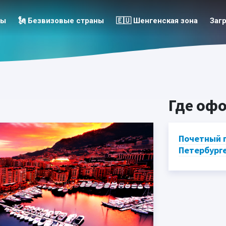
зы
🗽 Безвизовые страны
🇪🇺 Шенгенская зона
Заг
Где оф
Почетный г
Петербург