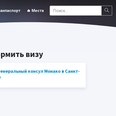
ранпаспорт
🔥 Места
ормить визу
енеральный консул Монако в Санкт-
е