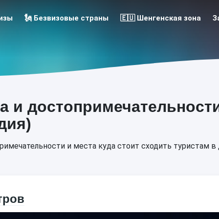
 Визы
🗽 Безвизовые страны
🇪🇺 Шенгенская зона
З
а и достопримечательности
дия)
имечательности и места куда стоит сходить туристам в
тров