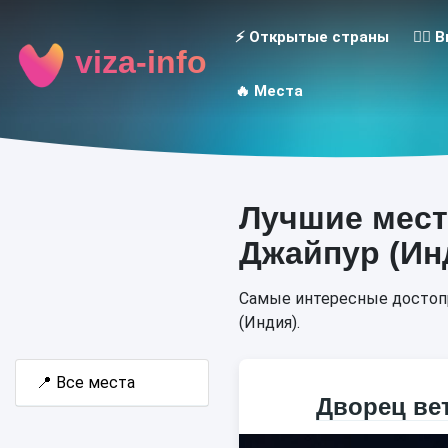
⚡️ Открытые страны
👮‍♂️
viza-info
🔥 Места
Лучшие мест
Джайпур (Ин
Самые интересные достопр
(Индия).
📍
Все места
Дворец ве