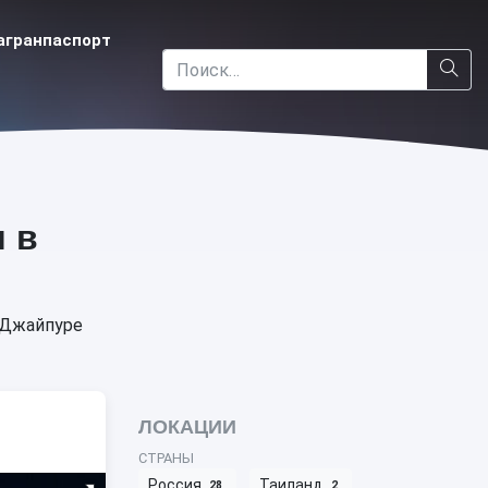
агранпаспорт
 в
 Джайпуре
ЛОКАЦИИ
СТРАНЫ
Россия
Таиланд
28
2