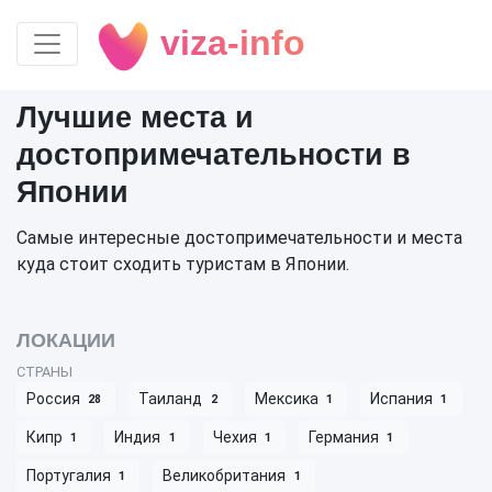
viza-info
Лучшие места и
достопримечательности в
Японии
Самые интересные достопримечательности и места
куда стоит сходить туристам в Японии.
ЛОКАЦИИ
СТРАНЫ
Россия
Таиланд
Мексика
Испания
28
2
1
1
Кипр
Индия
Чехия
Германия
1
1
1
1
Португалия
Великобритания
1
1